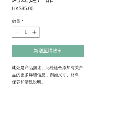
HK$85.00
價
格
數量
*
新增至購物車
此处是产品描述。此处适合添加有关产
品的更多详细信息，例如尺寸、材料、
保养和清洗说明。
产品信息
此处是产品详情。此处适合添加有关产
退货与退款政策
品的更多信息，例如尺寸、材料、保养
和清洗说明。另外，也可在此处描述产
此处是退货与退款政策。此处适合向客
品的独特之处，以及能给客户带来哪些
SHIPPING INFO