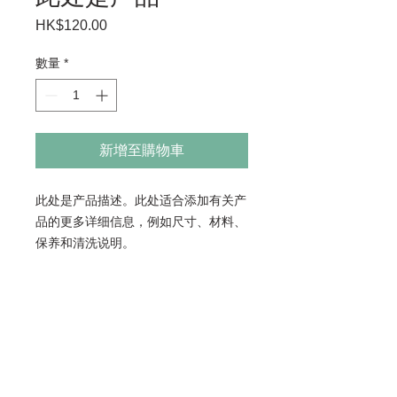
HK$120.00
價
格
數量
*
新增至購物車
此处是产品描述。此处适合添加有关产
品的更多详细信息，例如尺寸、材料、
保养和清洗说明。
产品信息
此处是产品详情。此处适合添加有关产
退货与退款政策
品的更多信息，例如尺寸、材料、保养
和清洗说明。另外，也可在此处描述产
此处是退货与退款政策。此处适合向客
品的独特之处，以及能给客户带来哪些
SHIPPING INFO