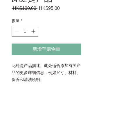
 HK$100.00 
一
HK$95.00
促
般
銷
價
價
數量
*
格
格
新增至購物車
此处是产品描述。此处适合添加有关产
品的更多详细信息，例如尺寸、材料、
保养和清洗说明。
产品信息
此处是产品详情。此处适合添加有关产
退货与退款政策
品的更多信息，例如尺寸、材料、保养
和清洗说明。另外，也可在此处描述产
此处是退货与退款政策。此处适合向客
品的独特之处，以及能给客户带来哪些
SHIPPING INFO